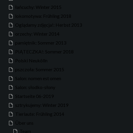
łańcuchy: Winter 2015
lokomotywa: Frühling 2018
Oglądamy zdjęcja!: Herbst 2013
orzechy: Winter 2014
pamiętnik: Sommer 2013
PIĄTECZKA!: Sommer 2018
Polski Neukölln
pszczoła: Sommer 2015
Salon: nomen est omen
Salon: słodko-słony
Startseite 06-2019
sztrykujemy: Winter 2019
Tierlaute: Frühling 2014
Über uns
Team