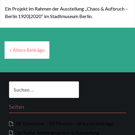
Ein Projekt im Rahmen der Ausstellung „Chaos & Aufbruch –
Berlin 1920|2020“ im Stadtmuseum Berlin.
Beitragsnavigation
Ältere Beiträge
Suchen
nach:
Seiten
18. Dezember – 18 Türchen – 18 kurze Beiträge
3er Reihe: Ateliergespräch & Ausstellung