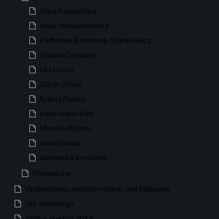
Alina Kokoschka
Anna Nowodworska
Katharina Blumberg-Stankiewicz
Joanna Cotreanti
Ula Lisson
Alicja Orlow
Sylwia Plonka
Irene Hahn-Fuhr
Monika Richter
Ania Szkoda
Alexandra Komórek
Presseecho
Weihnachten zwischen Nord- und Südpolen
Wir unterwegs
ziółka: Herbst 2019