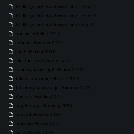
Ateliergespräch & Ausstellung – Folge 1
Ateliergespräch & Ausstellung – Folge 3
Ateliergespräch & Ausstellung Folge 2
bocian: Frühling 2017
cebulka: Sommer 2017
chleb: Herbst 2018
Die Poesie des Anderssein
Idziemy na pierogi!: Winter 2013
Jak masz na imię? Herbst 2013
Jedziemy na wakacje!: Sommer 2014
Kanapki: Frühling 2015
kogel-mogel: Frühling 2016
kompot: Herbst 2015
krasnale: Winter 2017
kutia: Winter 2016