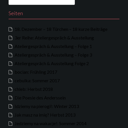
Seiten
18. Dezember – 18 Türchen – 18 kurze Beiträge
3er Reihe: Ateliergespräch & Ausstellung
Ateliergespräch & Ausstellung – Folge 1
Ateliergespräch & Ausstellung – Folge 3
Ateliergespräch & Ausstellung Folge 2
bocian: Frühling 2017
cebulka: Sommer 2017
chleb: Herbst 2018
Die Poesie des Anderssein
Idziemy na pierogi!: Winter 2013
Jak masz na imię? Herbst 2013
Jedziemy na wakacje!: Sommer 2014