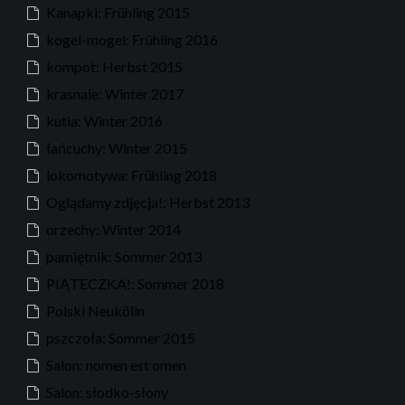
Kanapki: Frühling 2015
kogel-mogel: Frühling 2016
kompot: Herbst 2015
krasnale: Winter 2017
kutia: Winter 2016
łańcuchy: Winter 2015
lokomotywa: Frühling 2018
Oglądamy zdjęcja!: Herbst 2013
orzechy: Winter 2014
pamiętnik: Sommer 2013
PIĄTECZKA!: Sommer 2018
Polski Neukölln
pszczoła: Sommer 2015
Salon: nomen est omen
Salon: słodko-słony